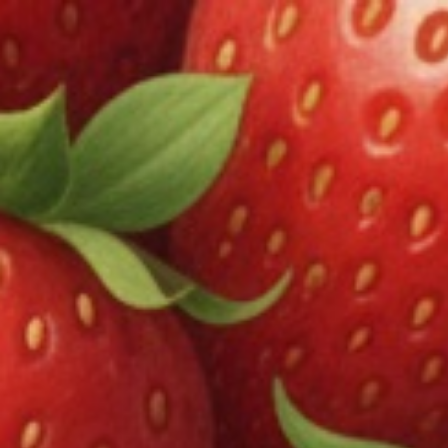
コンテ
【重要】保証・キャンセルポリシーを改訂しました｜ご利用前に必ずお読みください
ンツに
スキッ
プ
0
FAQ
MY MOODSに関して、よくお問い合わせいただく質問をまとめ
ております。
以下にご相談内容がない場合は、
お問合せフォーム
より、ご連
絡ください。
MENU