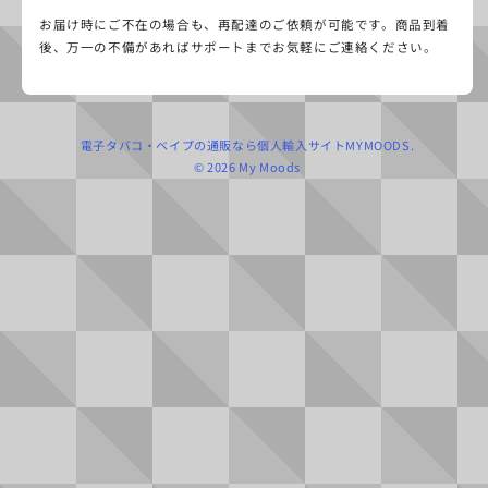
お届け時にご不在の場合も、再配達のご依頼が可能です。商品到着
CONTENT
後、万一の不備があればサポートまでお気軽にご連絡ください。
サブスクリプション（Coming
卸売販売
Soon）
イベント出展依頼
友達紹介クーポン
メディア掲載情報
電子タバコ・ベイプの通販なら個人輸入サイトMYMOODS.
© 2026 My Moods
お知らせ
ベイプについて
ジャーナル
安全性
MyMoods SESSIONS
VAPE関連記事
その他のブランド
ONLINE STORE
配送方法
利用規約
よくある質問
プライバシーポリシー
会社概要
保証・キャンセルポリシー