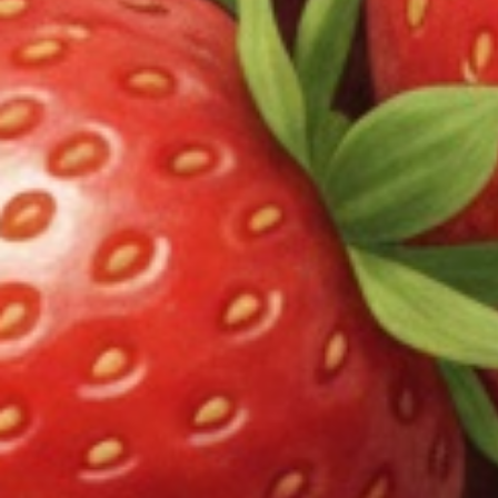
iQOS、Ploom TECHとの違いは何ですか？
紙巻きたばことの違いは何ですか？
故障したときにはどうすればいい？
MyMoods VAPEについて
MyMoods VAPEってどんなベイプ？
MyMoods VAPEの使い方