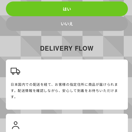
はい
ニコチン製品3点以上ご購入で
基本送料$10無料
いいえ
8時までの注文で当日出荷
DELIVERY FLOW
商品レビューにてPOD1箱
無料クーポンをプレゼント
最大30%OFF&送料無料の
サブスクリプション（Coming Soon）
日本国内での配送を経て、お客様の指定住所に商品が届けられま
ITEMS
す。配送情報を確認しながら、安心して到着をお待ちいただけま
す。
スターターキッド
MENTHOL
お得なPODセット
NO MENTHOL
デバイス
ALL FLAVORS
Goods